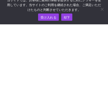
用しています。当サイトのご利用を継続された場合、ご満足いただ
リソース
けたものと判断させていただきます。
受け入れる
却下
ナレッジ・ハブ
価格
ヘルプおよびサポートについては、
support@wooshpay.com まで電子メールでお問い合わせ
ください。
パートナーシップに関するお問い合わせは
partner@wooshpay.com まで。
メディアからのお問い合わせは media@wooshpay.com ま
で。