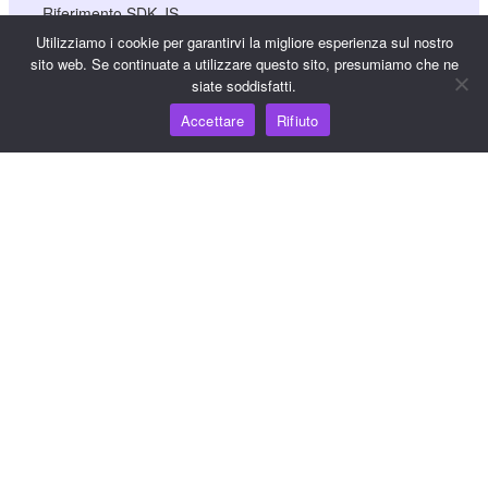
Riferimento SDK JS
Utilizziamo i cookie per garantirvi la migliore esperienza sul nostro
sito web. Se continuate a utilizzare questo sito, presumiamo che ne
siate soddisfatti.
Risorse
Accettare
Rifiuto
Hub della conoscenza
Prezzi
Per assistenza e supporto, inviare un'e-mail a
support@wooshpay.com
Per opportunità di partnership, inviare un'e-mail a
partner@wooshpay.com
Per richieste di informazioni ai media, inviare un'e-mail a
media@wooshpay.com.