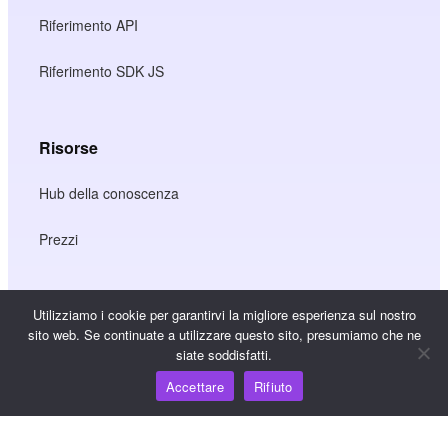
Riferimento API
Riferimento SDK JS
Risorse
Hub della conoscenza
Prezzi
Utilizziamo i cookie per garantirvi la migliore esperienza sul nostro
Per assistenza e supporto, inviare un'e-mail a
sito web. Se continuate a utilizzare questo sito, presumiamo che ne
support@wooshpay.com
siate soddisfatti.
Per opportunità di partnership, inviare un'e-mail a
Accettare
Rifiuto
partner@wooshpay.com
Per richieste di informazioni ai media, inviare un'e-mail a
media@wooshpay.com.