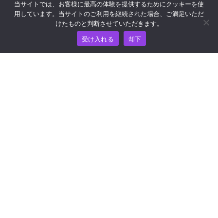
当サイトでは、お客様に最高の体験を提供するためにクッキーを使
用しています。当サイトのご利用を継続された場合、ご満足いただ
けたものと判断させていただきます。
ヘルプおよびサポートについては、
受け入れる
却下
support@wooshpay.com まで電子メールでお問い合わせ
ください。
パートナーシップに関するお問い合わせは
partner@wooshpay.com まで。
メディアからのお問い合わせは media@wooshpay.com ま
で。
著作権 © WooshPay 2026 無断複写・転載を禁じます。