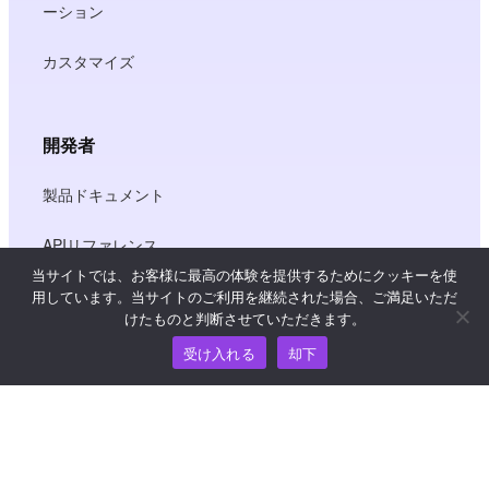
ーション
カスタマイズ
開発者
製品ドキュメント
APIリファレンス
当サイトでは、お客様に最高の体験を提供するためにクッキーを使
JS SDKリファレンス
用しています。当サイトのご利用を継続された場合、ご満足いただ
けたものと判断させていただきます。
受け入れる
却下
リソース
ナレッジ・ハブ
価格